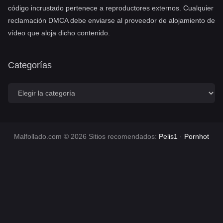
código incrustado pertenece a reproductores externos. Cualquier
reclamación DMCA debe enviarse al proveedor de alojamiento de
vídeo que aloja dicho contenido.
Categorías
C
a
t
e
g
o
Malfollado.com © 2026 Sitios recomendados:
Pelis1
·
Pornhot
r
í
a
s