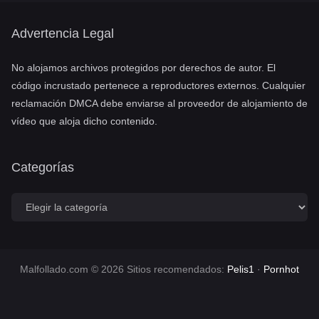
PELIS1.COM
PORNHOT.NET
Advertencia Legal
No alojamos archivos protegidos por derechos de autor. El
código incrustado pertenece a reproductores externos. Cualquier
reclamación DMCA debe enviarse al proveedor de alojamiento de
vídeo que aloja dicho contenido.
Categorías
C
a
t
e
g
o
Malfollado.com © 2026 Sitios recomendados:
Pelis1
·
Pornhot
r
í
a
s