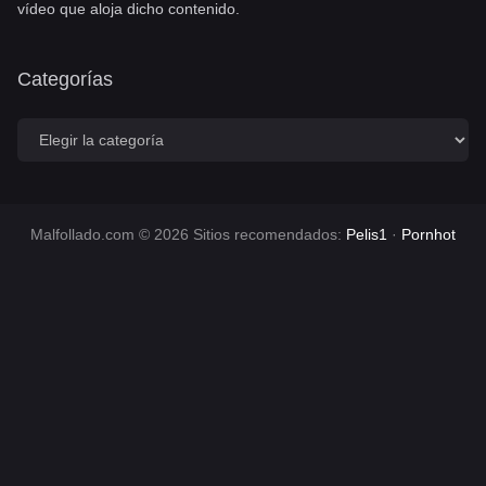
vídeo que aloja dicho contenido.
Categorías
C
a
t
e
g
o
Malfollado.com © 2026 Sitios recomendados:
Pelis1
·
Pornhot
r
í
a
s