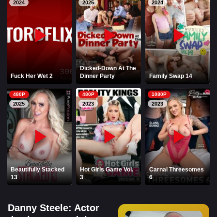
PELIS1.COM
2024
2025
2024
PORNHOT.NET
Dicked-Down At The
Fuck Her Wet 2
Dinner Party
Family Swap 14
480P
480P
1080P
2025
2023
2023
Beautifully Stacked
Hot Girls Game Vol.
Carnal Threesomes
13
3
6
Danny Steele: Actor