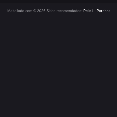
g
o
Malfollado.com © 2026 Sitios recomendados:
Pelis1
·
Pornhot
r
í
a
s