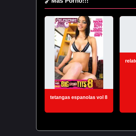
🔗
Mas Porno!!!
bocado de semen!
rela
tetangas espanolas vol 8