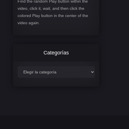
Find the random Play button within the
video, click it, wait, and then click the
colored Play button in the center of the
video again.
Categorías
C
a
t
e
g
o
r
í
a
s