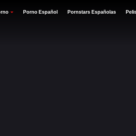
orno
Porno Español
Pornstars Españolas
Peli