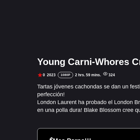
Young Carni-Whores C
0
2023
2 hrs. 59 mins.
324
1080P
Tartas jóvenes cachondas se dan un fe
perfección!
London Laurent ha probado el London Bro
en una polla dura! Blake Blossom cree qu
duro y la guarden mojada NO TIENE PREC
estás sirviendo cerdo asado a fuego lent
Nyx le gusta el pastel de carne con sals