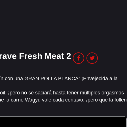
rave Fresh Meat 2
stín con una GRAN POLLA BLANCA: ¡Envejecida a la
il, ¡pero no se saciará hasta tener múltiples orgasmos
e la carne Wagyu vale cada centavo, ¡pero que la follen
IO! Se sabe que Lilith Grace pide unos segundos si
o, ¡pero ella prefiere CERDO con un pene crudo! A Eva
a, ¡pero le ENCANTA una salchicha regordeta y un