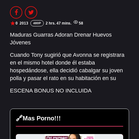
PELIS1.COM
PORNHOT.NET
0
2013
2 hrs. 47 mins.
58
480P
Maduras Guarras Adoran Drenar Huevos
Jóvenes
Cuando Tony sugirió que Avonna se registrara
en el mismo hotel donde él estaba
hospedándose, ella decidió cabalgar su joven
polla y pasar el rato en su habitación en su
lugar. Darla llamó a un mecánico para que le
ESCENA BONUS NO INCLUIDA
arreglara los abolladuras de su coche, pero al
final él le dio unos buenos martillazos a su
coño. Cuando la esposa del entrenador,
Raquel, apareció en el vestuario, Romeo no
🔗
Mas Porno!!!
pudo resistirse a follarla, ¡y no puede esperar
para contárselo al equipo! Syren decidió drenar