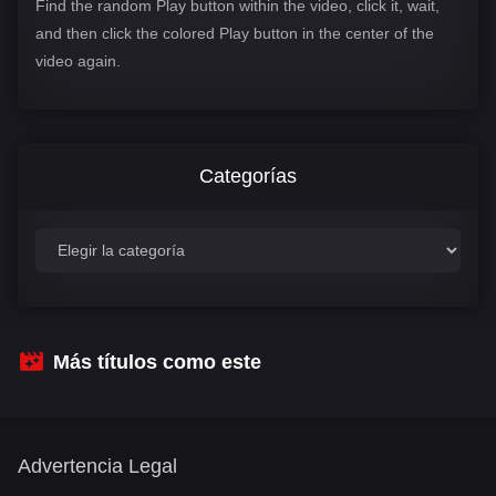
Find the random Play button within the video, click it, wait,
and then click the colored Play button in the center of the
video again.
Categorías
C
a
t
e
g
o
r
Más títulos como este
í
a
s
Advertencia Legal