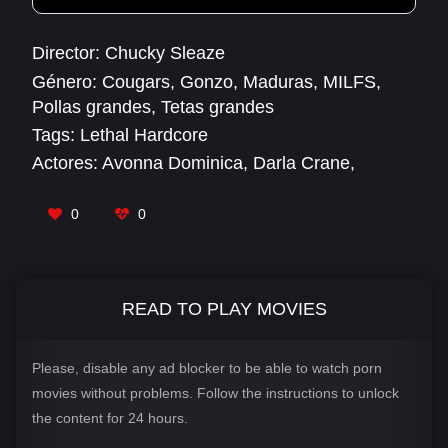
Director:
Chucky Sleaze
Género:
Cougars
,
Gonzo
,
Maduras
,
MILFS
,
Pollas grandes
,
Tetas grandes
Tags:
Lethal Hardcore
Actores:
Avonna Dominica
,
Darla Crane
,
Diamond Foxxx
,
Raquel Devine
,
Seth Gamble
,
Syren De Mer
0
0
READ TO PLAY MOVIES
Please, disable any ad blocker to be able to watch porn
movies without problems. Follow the instructions to unlock
the content for 24 hours.