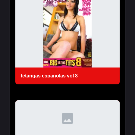
los huevos de Tyler como regalo de graduación,
así que le chupó la polla y luego le permitió
estirar su apretado coño con su dura verga.
Diamond llamó a Chris para que le diera un
presupuesto para arreglar su cocina, pero
decidió que mejor le dejaría jugar con sus tetas
de 32G y drenar su tubo de 12 pulgadas en su
lugar.
tetangas espanolas vol 8