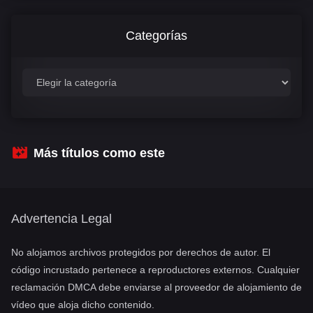
Categorías
C
a
t
e
g
o
r
Más títulos como este
í
a
s
Advertencia Legal
No alojamos archivos protegidos por derechos de autor. El
código incrustado pertenece a reproductores externos. Cualquier
reclamación DMCA debe enviarse al proveedor de alojamiento de
vídeo que aloja dicho contenido.