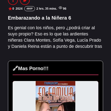
PELIS1.COM
0
2024
2 hrs. 35 mins.
96
480P
PORNHOT.NET
Embarazando a la Niñera 6
Es genial con los niños, pero ¿podrá criar al
suyo propio? Eso es lo que las ardientes
niñeras Clara Montes, Sofía Vega, Lucía Prado
y Daniela Reina están a punto de descubrir tras
quedar embarazadas de los padres que las
contrataron. ¡Vaya, qué delicia fue recibir esas
descargas profundas y apasionadas!
🔗
Mas Porno!!!