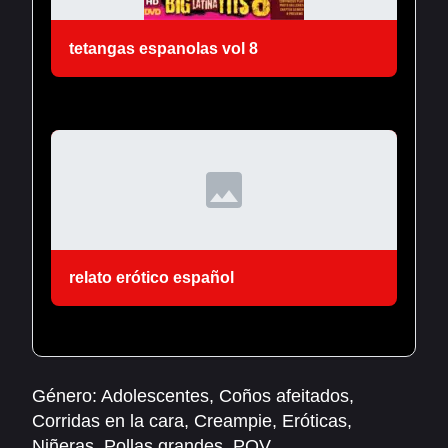
tetangas espanolas vol 8
relato erótico español
Género:
Adolescentes
,
Coños afeitados
,
Corridas en la cara
,
Creampie
,
Eróticas
,
Niñeras
,
Pollas grandes
,
POV